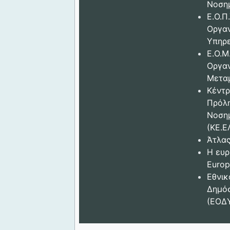
Νοση
Ε.Ο.Π.
Οργα
Υπηρε
Ε.Ο.Μ
Οργα
Μετα
Κέντρ
Πρόλ
Νοση
(ΚΕ.Ε
Άτλας
Η ευρ
Europ
Εθνικ
Δημόσ
(ΕΟΔ