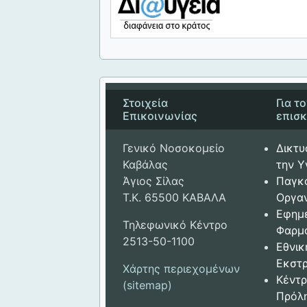
Στοιχεία
Για τ
Επικοινωνίας
επισ
Γενικό Νοσοκομείο
Δικτυ
Καβάλας
την Υ
Άγιος Σίλας
Παγκ
Τ.Κ. 65500 ΚΑΒΑΛΑ
Οργαν
Εφημ
Τηλεφωνικό Κέντρο
Φαρμ
2513-50-1100
Εθνικ
Εκστρ
Χάρτης περιεχομένων
Κέντρ
(sitemap)
Πρόλ