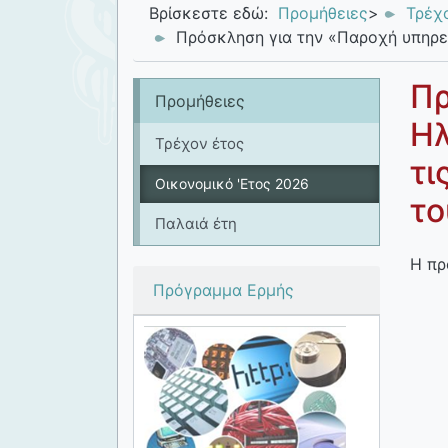
Βρίσκεστε εδώ:
Προμήθειες
>
Τρέχ
Πρόσκληση για την «Παροχή υπηρεσ
Πρ
Προμήθειες
Ηλ
Τρέχον έτος
τι
Οικονομικό 'Ετος 2026
το
Παλαιά έτη
Η πρ
Πρόγραμμα Ερμής