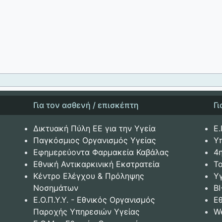
Για τον ασθενή / επισκέπτη
Γ
Δικτυακή Πύλη ΕΕ για την Υγεία
Ε.
Παγκόσμιος Οργανισμός Υγείας
Υ
Εφημερεύοντα Φαρμακεία Καβάλας
4
Εθνική Αντικαρκινική Εκστρατεία
Το
Κέντρο Ελέγχου & Πρόληψης
Υ
Νοσημάτων
BI
Ε.Ο.Π.Υ.Υ. - Εθνικός Οργανισμός
Ε
Παροχής Υπηρεσιών Υγείας
W