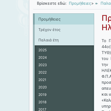
Βρίσκεστε εδώ:
Προμήθειες
>
Παλα
Πρ
Προμήθειες
Ηλ
Τρέχον έτος
Παλαιά έτη
Το Γ
44ο(
2025
ΤΥΘ)
2024
του 
τη
2023
ΗΛΕ
2022
Φ.Π.
2021
προσ
2020
απευ
και 
2019
«Καλ
2018
υπηρ
2017