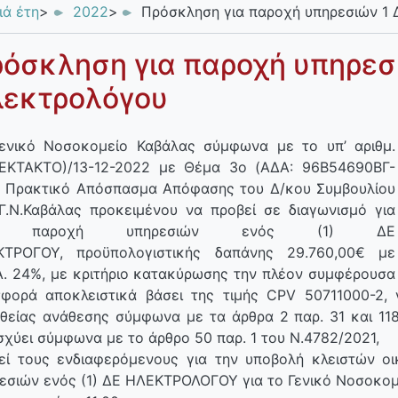
ιά έτη
>
2022
>
Πρόσκληση για παροχή υπηρεσιών 1
όσκληση για παροχή υπηρεσ
εκτρολόγου
ενικό Νοσοκομείο Καβάλας σύμφωνα με το υπ’ αριθμ.
ΕΚΤΑΚΤΟ)/13-12-2022 με Θέμα 3o (ΑΔΑ: 96Β54690ΒΓ-
 Πρακτικό Απόσπασμα Απόφασης του Δ/κου Συμβουλίου
Γ.Ν.Καβάλας προκειμένου να προβεί σε διαγωνισμό για
ν παροχή υπηρεσιών ενός (1) ΔΕ
ΚΤΡΟΓΟΥ, προϋπολογιστικής δαπάνης 29.760,00€ με
Α. 24%, με κριτήριο κατακύρωσης την πλέον συμφέρουσα
φορά αποκλειστικά βάσει της τιμής CPV 50711000-2, γ
θείας ανάθεσης σύμφωνα με τα άρθρα 2 παρ. 31 και 11
ισχύει σύμφωνα με το άρθρο 50 παρ. 1 του Ν.4782/2021,
εί τους ενδιαφερόμενους για την υποβολή κλειστών ο
εσιών ενός (1) ΔΕ ΗΛΕΚΤΡΟΛΟΓΟΥ για το Γενικό Νοσοκομ