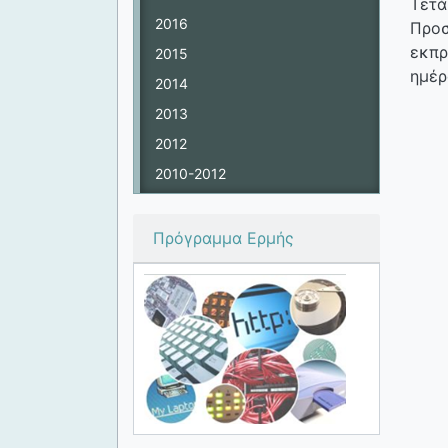
Τετά
2016
Προσ
εκπρ
2015
ημέρ
2014
2013
2012
2010-2012
Πρόγραμμα Ερμής