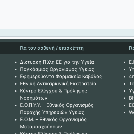
Για τον ασθενή / επισκέπτη
Γ
Δικτυακή Πύλη ΕΕ για την Υγεία
Ε.
Παγκόσμιος Οργανισμός Υγείας
Υ
Εφημερεύοντα Φαρμακεία Καβάλας
4
Εθνική Αντικαρκινική Εκστρατεία
Το
Κέντρο Ελέγχου & Πρόληψης
Υ
Νοσημάτων
BI
Ε.Ο.Π.Υ.Υ. - Εθνικός Οργανισμός
Ε
Παροχής Υπηρεσιών Υγείας
W
Ε.Ο.Μ. – Εθνικός Οργανισμός
Μεταμοσχεύσεων
Κέντρο Ελέγχου & Πρόληψης