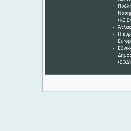
Πρόλ
Νοση
(ΚΕ.Ε
Άτλας
Η ευρ
Europ
Εθνικ
Δημόσ
(ΕΟΔ