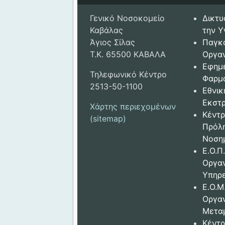
Γενικό Νοσοκομείο
Δικτυ
Καβάλας
την Υ
Άγιος Σίλας
Παγκ
Τ.Κ. 65500 ΚΑΒΑΛΑ
Οργαν
Εφημ
Τηλεφωνικό Κέντρο
Φαρμ
2513-50-1100
Εθνικ
Εκστρ
Χάρτης περιεχομένων
Κέντρ
(sitemap)
Πρόλ
Νοση
Ε.Ο.Π.
Οργα
Υπηρε
Ε.Ο.Μ
Οργα
Μετα
Κέντρ