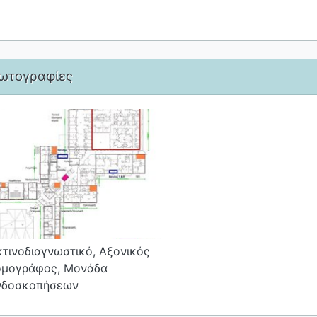
ωτογραφίες
τινοδιαγνωστικό, Αξονικός
ομογράφος, Μονάδα
νδοσκοπήσεων