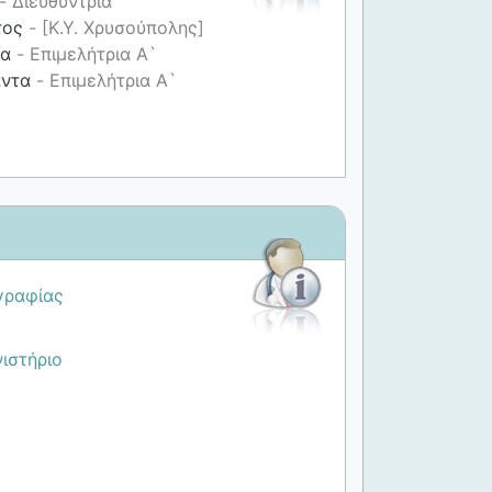
- Διευθύντρια
τος
- [Κ.Υ. Χρυσούπολης]
να
- Επιμελήτρια Α`
άντα
- Επιμελήτρια Α`
γραφίας
ιστήριο