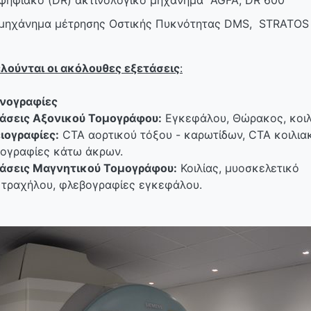
ψηφιακό (DR) ακτινολογικό μηχάνημα AGFA, DR 600
μηχάνημα μέτρησης Οστικής Πυκνότητας DMS, STRATOS
λούνται οι ακόλουθες εξετάσεις
:
νογραφίες
άσεις Αξονικού Τομογράφου:
Εγκεφάλου, Θώρακος, κοιλί
ιογραφίες:
CTA αορτικού τόξου - καρωτίδων, CTA κοιλι
ογραφίες κάτω άκρων.
άσεις Μαγνητικού Τομογράφου:
Κοιλίας, μυοσκελετικό
τραχήλου, φλεβογραφίες εγκεφάλου.