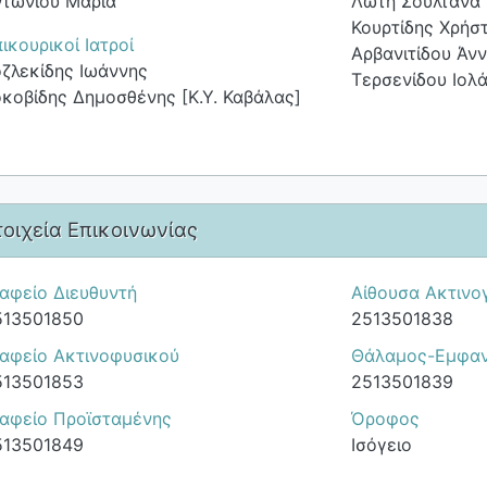
ντωνίου Μαρία
Λώτη Σουλτάνα
Κουρτίδης Χρήσ
ικουρικοί Ιατροί
Αρβανιτίδου Άν
ζλεκίδης Ιωάννης
Τερσενίδου Ιολ
κοβίδης Δημοσθένης [Κ.Υ. Καβάλας]
τοιχεία Επικοινωνίας
αφείο Διευθυντή
Αίθουσα Ακτινο
513501850
2513501838
ραφείο Ακτινοφυσικού
Θάλαμος-Εμφαν
513501853
2513501839
ραφείο Προϊσταμένης
Όροφος
513501849
Ισόγειο