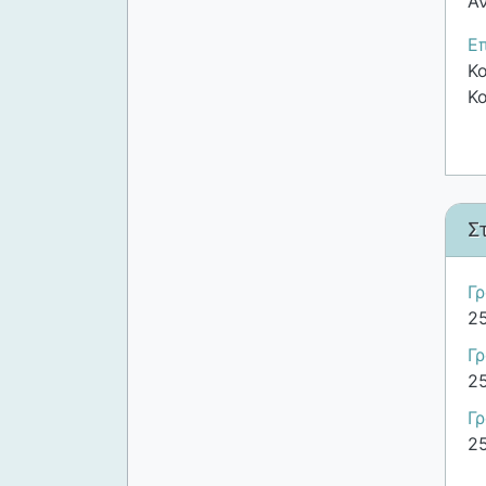
Α
Επ
Κο
Κο
Σ
Γρ
2
Γ
2
Γ
2