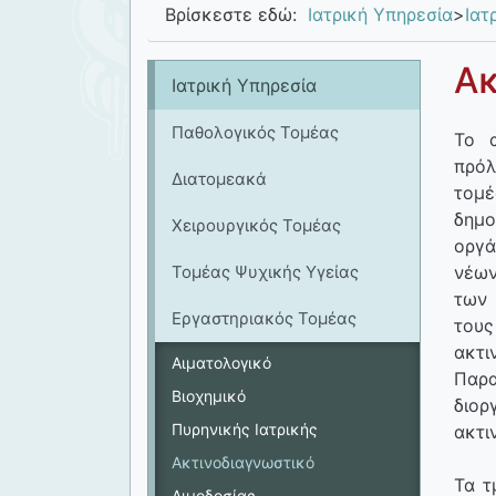
Βρίσκεστε εδώ:
Ιατρική Υπηρεσία
>
Ιατ
Ακ
Ιατρική Υπηρεσία
Παθολογικός Τομέας
Το α
πρόλ
Διατομεακά
τομ
δημο
Χειρουργικός Τομέας
οργά
Τομέας Ψυχικής Υγείας
νέων
των 
Εργαστηριακός Τομέας
του
ακτ
Αιματολογικό
Παρ
Βιοχημικό
διο
Πυρηνικής Ιατρικής
ακτι
Ακτινοδιαγνωστικό
Τα τ
Αιμοδοσίας