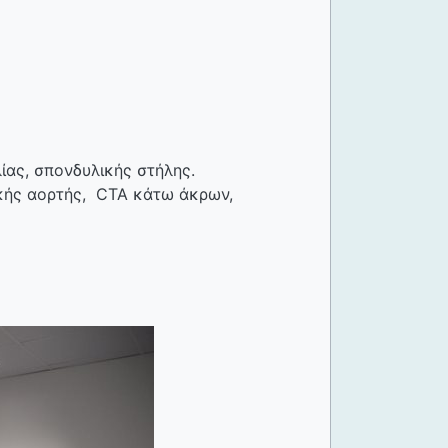
ας, σπονδυλικής στήλης.
ακής αορτής, CTA κάτω άκρων,