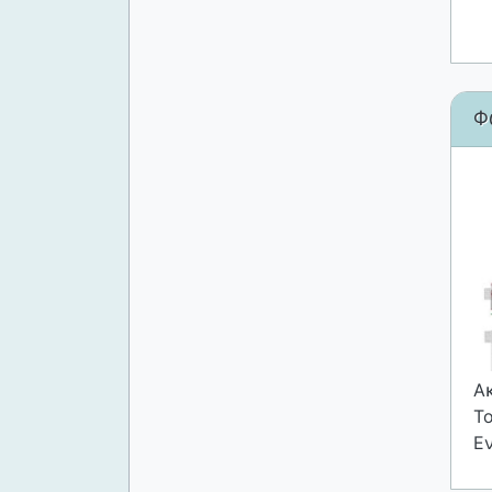
Φ
Ακ
Τ
Ε