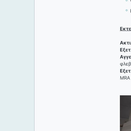
Εκτε
Ακτι
Εξετ
Αγγε
φλεβ
Εξετ
MRA 