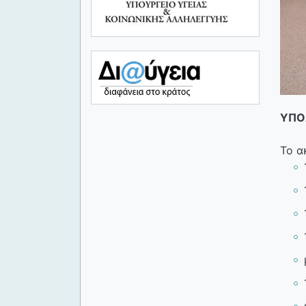
ΥΠ
Το α