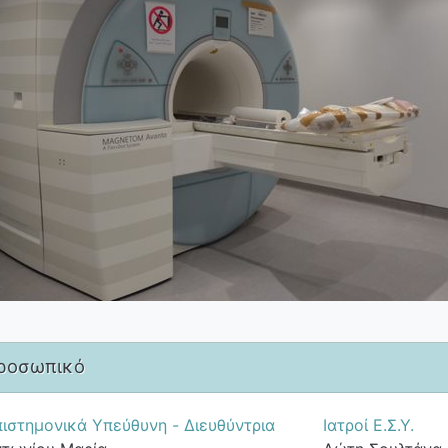
ροσωπικό
ιστημονικά Υπεύθυνη - Διευθύντρια
Ιατροί Ε.Σ.Υ.