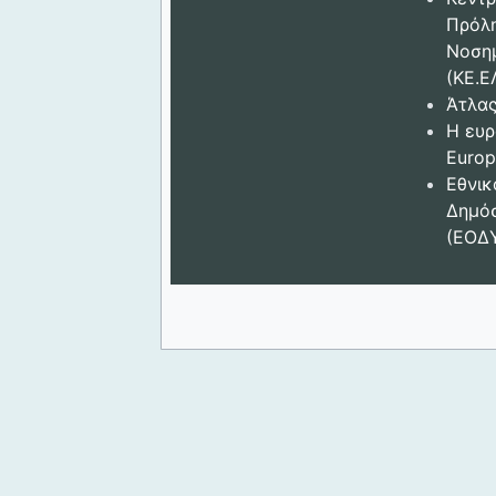
Πρόλ
Νοση
(ΚΕ.Ε
Άτλας
Η ευρ
Europ
Εθνικ
Δημόσ
(ΕΟΔ