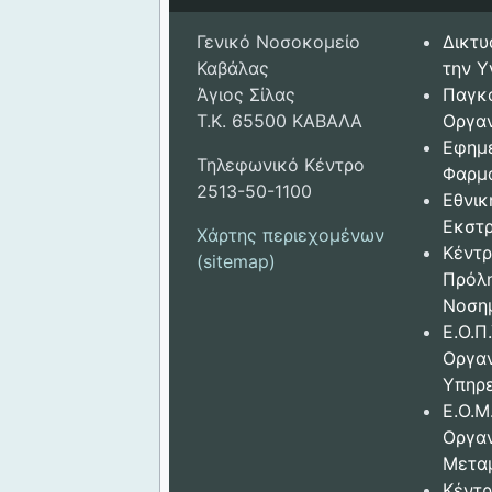
Γενικό Νοσοκομείο
Δικτυ
Καβάλας
την Υ
Άγιος Σίλας
Παγκ
Τ.Κ. 65500 ΚΑΒΑΛΑ
Οργαν
Εφημ
Τηλεφωνικό Κέντρο
Φαρμ
2513-50-1100
Εθνικ
Εκστρ
Χάρτης περιεχομένων
Κέντρ
(sitemap)
Πρόλ
Νοση
Ε.Ο.Π.
Οργα
Υπηρε
Ε.Ο.Μ
Οργα
Μετα
Κέντρ