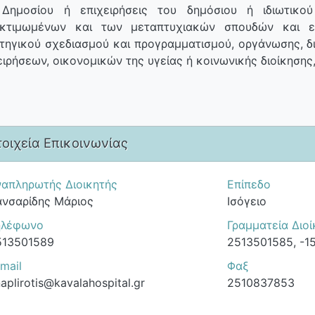
 Δημοσίου ή επιχειρήσεις του δημόσιου ή ιδιωτικ
κτιμωμένων και των μεταπτυχιακών σπουδών και επ
τηγικού σχεδιασμού και προγραμματισμού, οργάνωσης, δι
ειρήσεων, οικονομικών της υγείας ή κοινωνικής διοίκησης
τοιχεία Επικοινωνίας
ναπληρωτής Διοικητής
Επίπεδο
ανσαρίδης Μάριος
Ισόγειο
ηλέφωνο
Γραμματεία Διο
513501589
2513501585
, -1
mail
Φαξ
aplirotis@kavalahospital.gr
2510837853