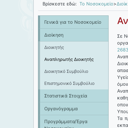
Βρίσκεστε εδώ:
Το Νοσοκομείο
>
Διοί
Αν
Γενικά για το Νοσοκομείο
Διοίκηση
Σε Ν
οργ
Διοικητής
2683
Ανα
Αναπληρωτής Διοικητής
Διοι
απασ
Διοικητικό Συμβούλιο
Υγεί
Επιστημονικό Συμβούλιο
όμοι
Ανα
Στατιστικά Στοιχεία
καθ
οπο
Οργανόγραμμα
Υπου
Τα π
Προγράμματα/Έργα
εκπα