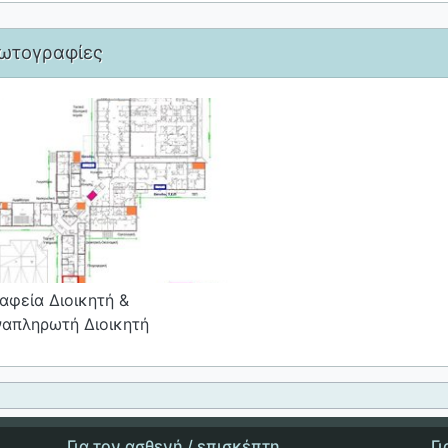
ωτογραφίες
αφεία Διοικητή &
ναπληρωτή Διοικητή
Για τον ασθενή / επισκέπτη
Γ