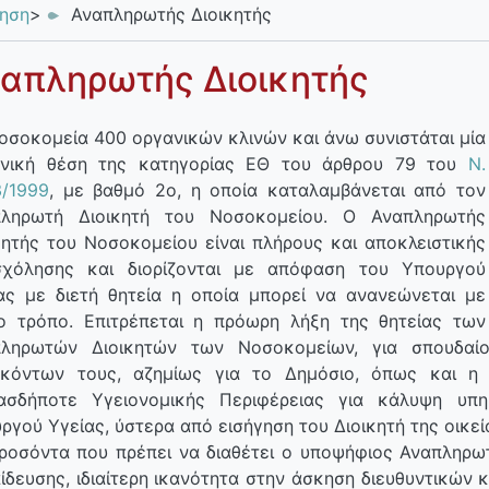
κηση
>
Αναπληρωτής Διοικητής
απληρωτής Διοικητής
οσοκομεία 400 οργανικών κλινών και άνω συνιστάται μία
ανική θέση της κατηγορίας ΕΘ του άρθρου 79 του
Ν.
/1999
, με βαθμό 2ο, η οποία καταλαμβάνεται από τον
πληρωτή Διοικητή του Νοσοκομείου. Ο Αναπληρωτής
κητής του Νοσοκομείου είναι πλήρους και αποκλειστικής
χόλησης και διορίζονται με απόφαση του Υπουργού
ας με διετή θητεία η οποία μπορεί να ανανεώνεται με
ο τρόπο. Επιτρέπεται η πρόωρη λήξη της θητείας των
πληρωτών Διοικητών των Νοσοκομείων, για σπουδαί
ηκόντων τους, αζημίως για το Δημόσιο, όπως και 
ιασδήποτε Υγειονομικής Περιφέρειας για κάλυψη υ
ργού Υγείας, ύστερα από εισήγηση του Διοικητή της οικεί
ροσόντα που πρέπει να διαθέτει ο υποψήφιος Αναπληρωτή
ίδευσης, ιδιαίτερη ικανότητα στην άσκηση διευθυντικών