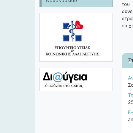
Νοσοκομείου
του
συνε
στρα
επιχ
Σ
Α
Σ
Τ
2
E-
an