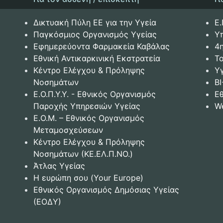
Δικτυακή Πύλη ΕΕ για την Υγεία
Ε.
Παγκόσμιος Οργανισμός Υγείας
Υ
Εφημερεύοντα Φαρμακεία Καβάλας
4
Εθνική Αντικαρκινική Εκστρατεία
Το
Κέντρο Ελέγχου & Πρόληψης
Υ
Νοσημάτων
BI
Ε.Ο.Π.Υ.Υ. - Εθνικός Οργανισμός
Ε
Παροχής Υπηρεσιών Υγείας
W
Ε.Ο.Μ. – Εθνικός Οργανισμός
Μεταμοσχεύσεων
Κέντρο Ελέγχου & Πρόληψης
Νοσημάτων (ΚΕ.ΕΛ.Π.ΝΟ.)
Άτλας Υγείας
Η ευρώπη σου (Your Europe)
Εθνικός Οργανισμός Δημόσιας Υγείας
(ΕΟΔΥ)