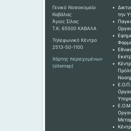
Γενικό Νοσοκομείο
Δικτυ
Καβάλας
την Υ
Άγιος Σίλας
Παγκ
Τ.Κ. 65500 ΚΑΒΑΛΑ
Οργαν
Εφημ
Τηλεφωνικό Κέντρο
Φαρμ
2513-50-1100
Εθνικ
Εκστρ
Χάρτης περιεχομένων
Κέντρ
(sitemap)
Πρόλ
Νοση
Ε.Ο.Π.
Οργα
Υπηρε
Ε.Ο.Μ
Οργα
Μετα
Κέντρ