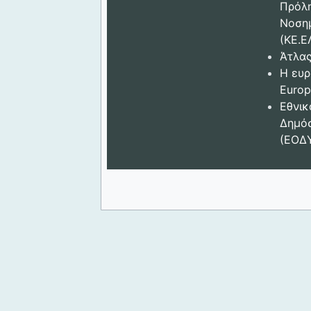
Πρόλ
Νοση
(ΚΕ.Ε
Άτλας
Η ευρ
Europ
Εθνικ
Δημόσ
(ΕΟΔ