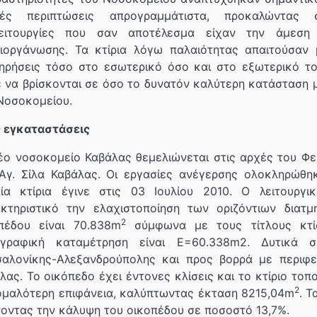
λές περιπτώσεις απρογραμμάτιστα, προκαλώντας 
λειτουργίες που σαν αποτέλεσμα είχαν την άμεση
ιοργάνωσης. Τα κτίρια λόγω παλαιότητας απαιτούσαν 
ηρήσεις τόσο στο εσωτερικό όσο και στο εξωτερικό το
 να βρίσκονται σε όσο το δυνατόν καλύτερη κατάσταση μ
Νοσοκομείου.
 εγκαταστάσεις
έο νοσοκομείο Καβάλας θεμελιώνεται στις αρχές του Φε
Αγ. Σίλα Καβάλας. Οι εργασίες ανέγερσης ολοκληρώθη
ία κτίρια έγινε στις 03 Ιουλίου 2010. Ο λειτουργ
κτηριστικό την ελαχιστοποίηση των οριζόντιων διατμ
2
πέδου είναι 70.838m
σύμφωνα με τους τίτλους κτί
ογραφική καταμέτρηση είναι Ε=60.338m2. Δυτικά 
αλονίκης-Αλεξανδρούπολης και προς βορρά με περιφε
λας. Το οικόπεδο έχει έντονες κλίσεις και το κτίριο τοπ
2
ομαλότερη επιφάνεια, καλύπτωντας έκταση 8215,04m
. 
οντας την κάλυψη του οικοπέδου σε ποσοστό 13,7%.