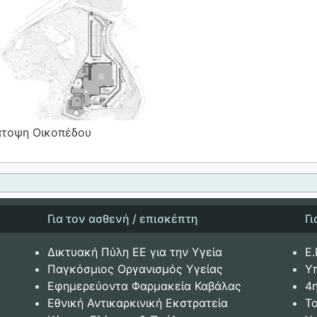
άτοψη Οικοπέδου
Για τον ασθενή / επισκέπτη
Γ
Δικτυακή Πύλη ΕΕ για την Υγεία
Ε.
Παγκόσμιος Οργανισμός Υγείας
Υ
Εφημερεύοντα Φαρμακεία Καβάλας
4
Εθνική Αντικαρκινική Εκστρατεία
Το