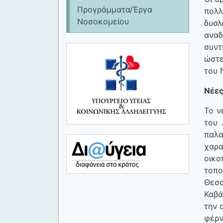
Προγράμματα/Έργα
πολ
Νοσοκομείου
δυσ
αναδ
συντ
ώστε
του 
Νέες
Το ν
του 
παλα
χαρα
οικο
τοπ
Θεσσ
Καβά
την 
φέρν