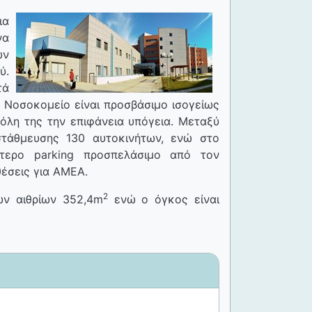
ια
να
ων
ύ.
τά
ο Νοσοκομείο είναι προσβάσιμο ισογείως
ε όλη της την επιφάνεια υπόγεια. Μεταξύ
στάθμευσης 130 αυτοκινήτων, ενώ στο
ύτερο parking προσπελάσιμο από τον
θέσεις για ΑΜΕΑ.
2
ων αιθρίων 352,4m
ενώ ο όγκος είναι