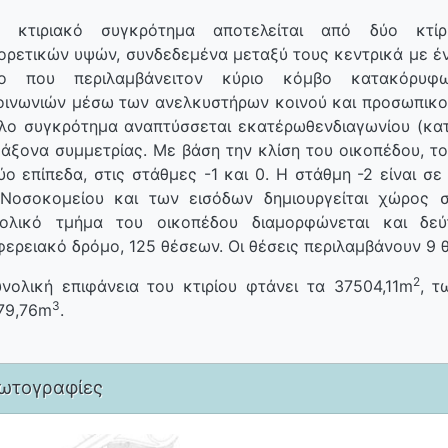
κτιριακό συγκρότημα αποτελείται από δύο κτίρ
ορετικών υψών, συνδεδεμένα μεταξύ τους κεντρικά με έ
ριο που περιλαμβάνειτον κύριο κόμβο κατακόρυφ
οινωνιών μέσω των ανελκυστήρων κοινού και προσωπικο
λο συγκρότημα αναπτύσσεται εκατέρωθενδιαγωνίου (κα
 άξονα συμμετρίας. Με βάση την κλίση του οικοπέδου, τ
ύο επίπεδα, στις στάθμες -1 και 0. Η στάθμη -2 είναι σ
Νοσοκομείου και των εισόδων δημιουργείται χώρος 
τολικό τμήμα του οικοπέδου διαμορφώνεται και δε
φερειακό δρόμο, 125 θέσεων. Οι θέσεις περιλαμβάνουν 9 
2
νολική επιφάνεια του κτιρίου φτάνει τα 37504,11m
, τ
3
79,76m
.
ωτογραφίες