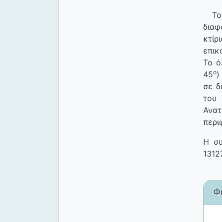
Το 
διαφ
κτί
επικ
Το ό
ο
45
)
σε δ
του 
Ανα
περι
Η συ
1312
Φ