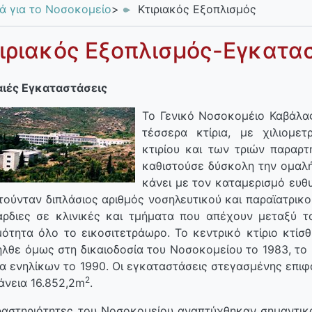
κά για το Νοσοκομείο
>
Κτιριακός Εξοπλισμός
ιριακός Εξοπλισμός-Εγκατα
ιές Εγκαταστάσεις
To Γενικό Νοσοκομέιο Καβάλα
τέσσερα κτίρια, με χιλιομε
κτιρίου και των τριών παραρτ
καθιστούσε δύσκολη την ομαλή 
κάνει με τον καταμερισμό ευθ
τούνταν διπλάσιος αριθμός νοσηλευτικού και παραϊατρικ
άρδιες σε κλινικές και τμήματα που απέχουν μεταξύ τ
μότητα όλο το εικοσιτετράωρο. Το κεντρικό κτίριο κτίσ
ήλθε όμως στη δικαιοδοσία του Νοσοκομείου το 1983, το 
α ενηλίκων το 1990. Οι εγκαταστάσεις στεγασμένης επιφ
2
άνεια 16.852,2m
.
ραστηριότητες του Νοσοκομείου αναπτύχθηκαν σημαντικ