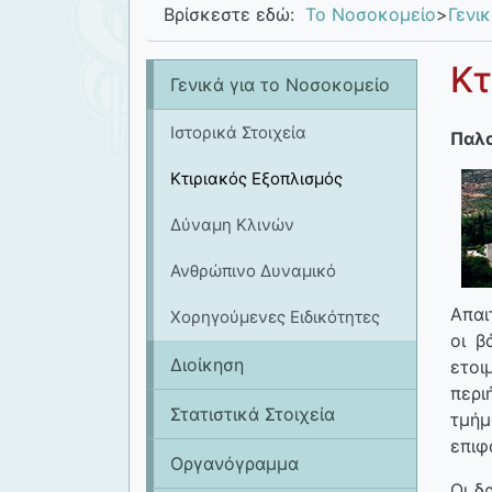
Βρίσκεστε εδώ:
Το Νοσοκομείο
>
Γενι
Κτ
Γενικά για το Νοσοκομείο
Ιστορικά Στοιχεία
Παλα
Κτιριακός Εξοπλισμός
Δύναμη Κλινών
Ανθρώπινο Δυναμικό
Απαι
Χορηγούμενες Ειδικότητες
οι β
Διοίκηση
ετοι
περι
Στατιστικά Στοιχεία
τμήμ
επιφ
Οργανόγραμμα
Οι δ