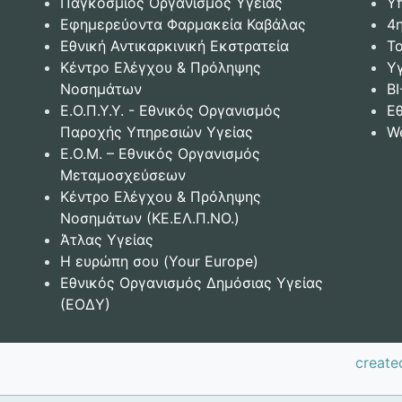
Παγκόσμιος Οργανισμός Υγείας
Υ
Εφημερεύοντα Φαρμακεία Καβάλας
4
Εθνική Αντικαρκινική Εκστρατεία
Το
Κέντρο Ελέγχου & Πρόληψης
Υ
Νοσημάτων
BI
Ε.Ο.Π.Υ.Υ. - Εθνικός Οργανισμός
Ε
Παροχής Υπηρεσιών Υγείας
W
Ε.Ο.Μ. – Εθνικός Οργανισμός
Μεταμοσχεύσεων
Κέντρο Ελέγχου & Πρόληψης
Νοσημάτων (ΚΕ.ΕΛ.Π.ΝΟ.)
Άτλας Υγείας
Η ευρώπη σου (Your Europe)
Εθνικός Οργανισμός Δημόσιας Υγείας
(ΕΟΔΥ)
create