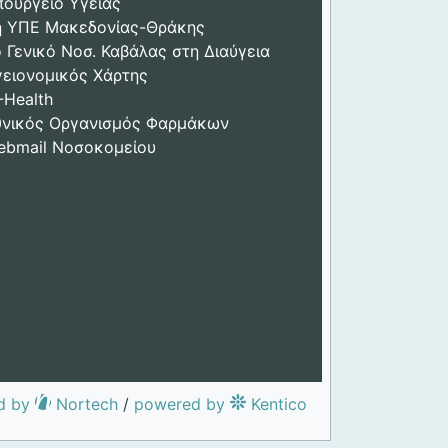
πουργείο Υγείας
η ΥΠΕ Μακεδονίας-Θράκης
 Γενικό Νοσ. Καβάλας στη Διαύγεια
γειονομικός Χάρτης
-Health
θνικός Οργανισμός Φαρμάκων
ebmail Νοσοκομείου
d by
Nortech
/
powered by
Kentico