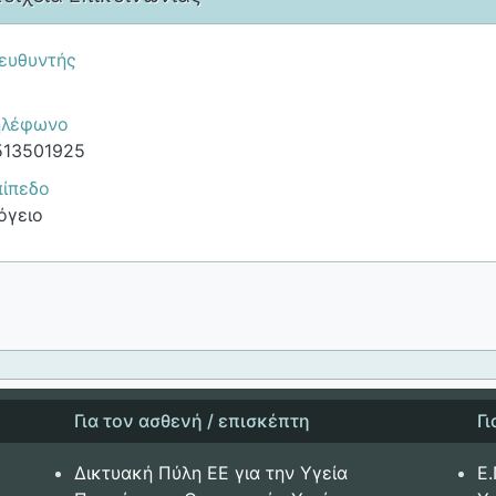
ιευθυντής
ηλέφωνο
513501925
πίπεδο
όγειο
Για τον ασθενή / επισκέπτη
Γ
Δικτυακή Πύλη ΕΕ για την Υγεία
Ε.