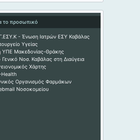
ια το προσωπικό
Γ.ΕΣΥ.Κ - Ένωση Ιατρών ΕΣΥ Καβάλας
πουργείο Υγείας
η ΥΠΕ Μακεδονίας-Θράκης
 Γενικό Νοσ. Καβάλας στη Διαύγεια
γειονομικός Χάρτης
-Health
θνικός Οργανισμός Φαρμάκων
ebmail Νοσοκομείου