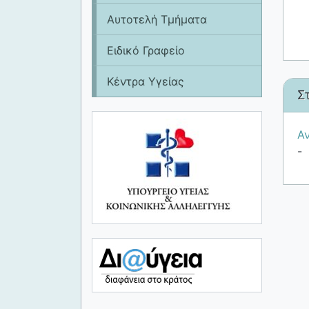
Αυτοτελή Τμήματα
Ειδικό Γραφείο
Κέντρα Υγείας
Σ
Αν
-