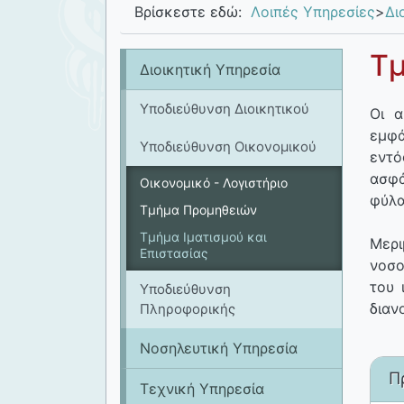
Βρίσκεστε εδώ:
Λοιπές Υπηρεσίες
>
Δι
Τμ
Διοικητική Υπηρεσία
Υποδιεύθυνση Διοικητικού
Οι α
εμφά
Υποδιεύθυνση Οικονομικού
εντό
ασφά
Οικονομικό - Λογιστήριο
φύλα
Τμήμα Προμηθειών
Τμήμα Ιματισμού και
Μερι
Επιστασίας
νοσο
του 
Υποδιεύθυνση
διαν
Πληροφορικής
Νοσηλευτική Υπηρεσία
Π
Tεχνική Υπηρεσία