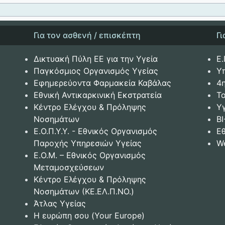
Για τον ασθενή / επισκέπτη
Γ
Δικτυακή Πύλη ΕΕ για την Υγεία
Ε.
Παγκόσμιος Οργανισμός Υγείας
Υ
Εφημερεύοντα Φαρμακεία Καβάλας
4
Εθνική Αντικαρκινική Εκστρατεία
Το
Κέντρο Ελέγχου & Πρόληψης
Υ
Νοσημάτων
BI
Ε.Ο.Π.Υ.Υ. - Εθνικός Οργανισμός
Ε
Παροχής Υπηρεσιών Υγείας
W
Ε.Ο.Μ. – Εθνικός Οργανισμός
Μεταμοσχεύσεων
Κέντρο Ελέγχου & Πρόληψης
Νοσημάτων (ΚΕ.ΕΛ.Π.ΝΟ.)
Άτλας Υγείας
Η ευρώπη σου (Your Europe)