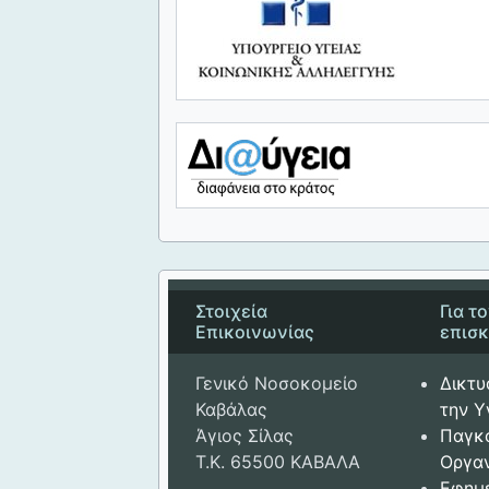
Στοιχεία
Για τ
Επικοινωνίας
επισ
Γενικό Νοσοκομείο
Δικτυ
Καβάλας
την Υ
Άγιος Σίλας
Παγκ
Τ.Κ. 65500 ΚΑΒΑΛΑ
Οργαν
Εφημ