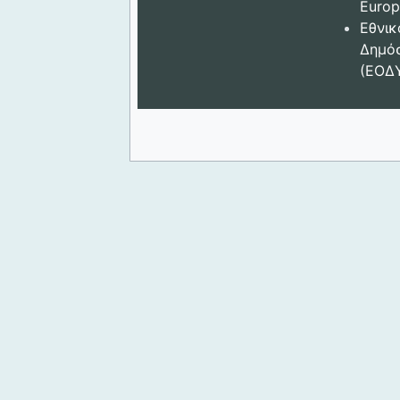
Europ
Εθνικ
Δημόσ
(ΕΟΔ