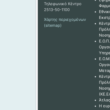
Τηλεφωνικό Κέντρο
Φαρμ
2513-50-1100
Εθνικ
Εκστρ
Χάρτης περιεχομένων
Κέντρ
(sitemap)
Πρόλ
Νοση
Ε.Ο.Π.
Οργα
Υπηρε
Ε.Ο.Μ
Οργα
Μετα
Κέντρ
Πρόλ
Νοση
(ΚΕ.Ε
Άτλας
Η ευρ