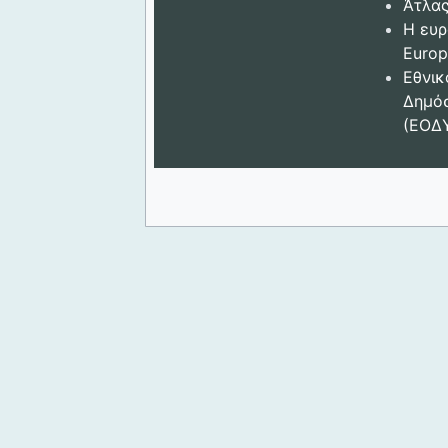
Άτλας
Η ευρ
Europ
Εθνικ
Δημόσ
(ΕΟΔ