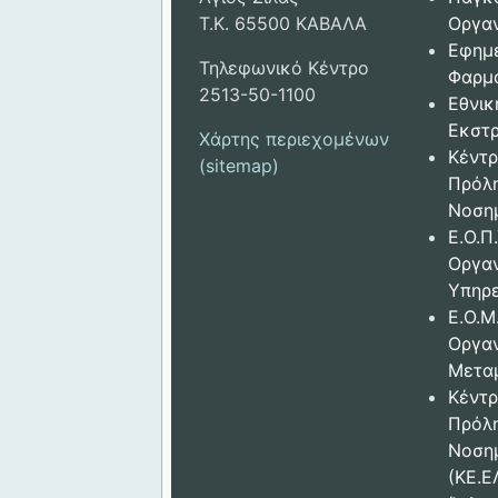
Τ.Κ. 65500 ΚΑΒΑΛΑ
Οργαν
Εφημ
Τηλεφωνικό Κέντρο
Φαρμ
2513-50-1100
Εθνικ
Εκστρ
Χάρτης περιεχομένων
Κέντρ
(sitemap)
Πρόλ
Νοση
Ε.Ο.Π.
Οργα
Υπηρε
Ε.Ο.Μ
Οργα
Μετα
Κέντρ
Πρόλ
Νοση
(ΚΕ.Ε