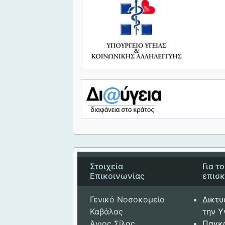
Στοιχεία
Για τ
Επικοινωνίας
επισ
Γενικό Νοσοκομείο
Δικτυ
Καβάλας
την Υ
Άγιος Σίλας
Παγκ