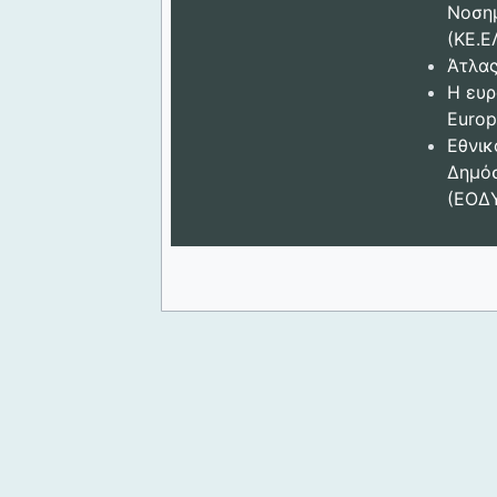
Νοση
(ΚΕ.Ε
Άτλας
Η ευρ
Europ
Εθνικ
Δημόσ
(ΕΟΔ