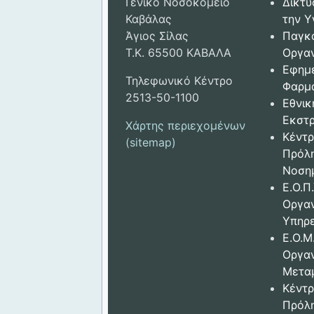
Γενικό Νοσοκομείο
Δικτυ
Καβάλας
την Υ
Άγιος Σίλας
Παγκ
Τ.Κ. 65500 ΚΑΒΑΛΑ
Οργαν
Εφημ
Τηλεφωνικό Κέντρο
Φαρμ
2513-50-1100
Εθνικ
Εκστρ
Χάρτης περιεχομένων
Κέντρ
(sitemap)
Πρόλ
Νοση
Ε.Ο.Π.
Οργα
Υπηρε
Ε.Ο.Μ
Οργα
Μετα
Κέντρ
Πρόλ