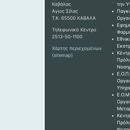
Καβάλας
την Υ
Άγιος Σίλας
Παγκ
Τ.Κ. 65500 ΚΑΒΑΛΑ
Οργαν
Εφημ
Τηλεφωνικό Κέντρο
Φαρμ
2513-50-1100
Εθνικ
Εκστρ
Χάρτης περιεχομένων
Κέντρ
(sitemap)
Πρόλ
Νοση
Ε.Ο.Π.
Οργα
Υπηρε
Ε.Ο.Μ
Οργα
Μετα
Κέντρ
Πρόλ
Νοση