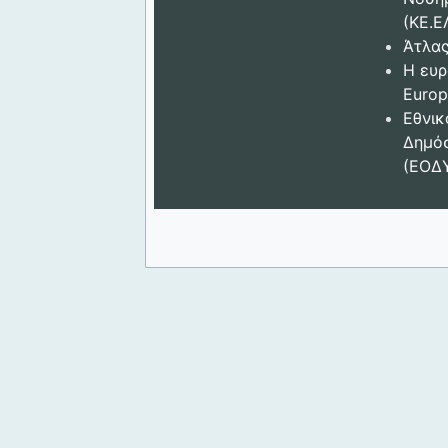
(ΚΕ.Ε
Άτλας
Η ευρ
Europ
Εθνικ
Δημόσ
(ΕΟΔ