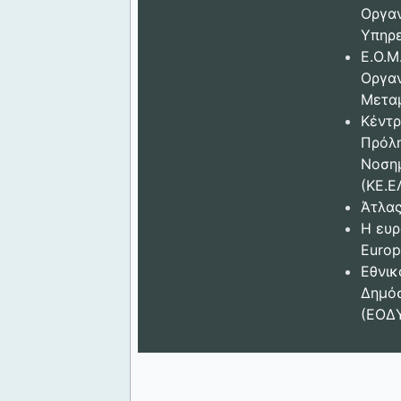
Οργα
Υπηρε
Ε.Ο.Μ
Οργα
Μετα
Κέντρ
Πρόλ
Νοση
(ΚΕ.Ε
Άτλας
Η ευρ
Europ
Εθνικ
Δημόσ
(ΕΟΔ