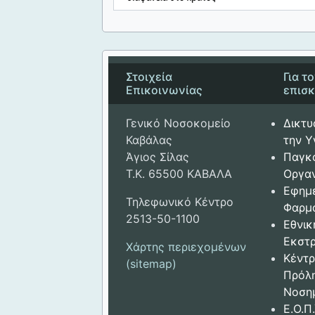
Στοιχεία
Για τ
Επικοινωνίας
επισ
Γενικό Νοσοκομείο
Δικτυ
Καβάλας
την Υ
Άγιος Σίλας
Παγκ
Τ.Κ. 65500 ΚΑΒΑΛΑ
Οργαν
Εφημ
Τηλεφωνικό Κέντρο
Φαρμ
2513-50-1100
Εθνικ
Εκστρ
Χάρτης περιεχομένων
Κέντρ
(sitemap)
Πρόλ
Νοση
Ε.Ο.Π.