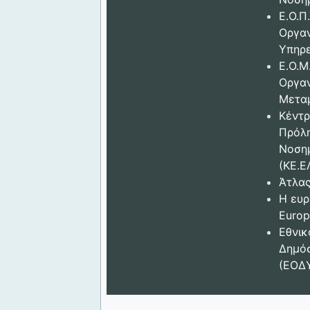
Ε.Ο.Π.
Οργα
Υπηρε
Ε.Ο.Μ
Οργα
Μετα
Κέντρ
Πρόλ
Νοση
(ΚΕ.Ε
Άτλας
Η ευρ
Europ
Εθνικ
Δημόσ
(ΕΟΔ