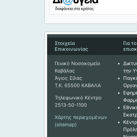
Στοιχεία
Για τ
Επικοινωνίας
επισ
Γενικό Νοσοκομείο
Δικτυ
Καβάλας
την Υ
Άγιος Σίλας
Παγκ
Τ.Κ. 65500 ΚΑΒΑΛΑ
Οργαν
Εφημ
Τηλεφωνικό Κέντρο
Φαρμ
2513-50-1100
Εθνικ
Εκστρ
Χάρτης περιεχομένων
Κέντρ
(sitemap)
Πρόλ
Νοση