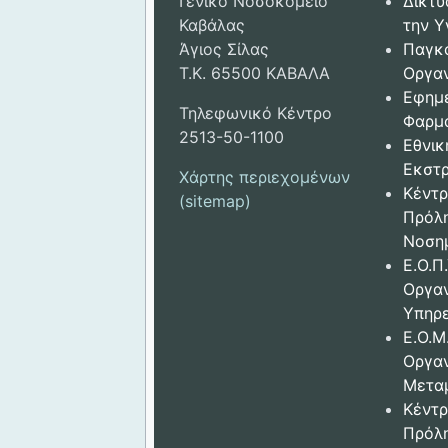
Γενικό Νοσοκομείο
Δικτυ
Καβάλας
την Υ
Άγιος Σίλας
Παγκ
Τ.Κ. 65500 ΚΑΒΑΛΑ
Οργαν
Εφημ
Τηλεφωνικό Κέντρο
Φαρμ
2513-50-1100
Εθνικ
Εκστρ
Χάρτης περιεχομένων
Κέντρ
(sitemap)
Πρόλ
Νοση
Ε.Ο.Π.
Οργα
Υπηρε
Ε.Ο.Μ
Οργα
Μετα
Κέντρ
Πρόλ