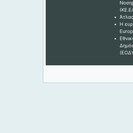
Νοση
(ΚΕ.Ε
Άτλας
Η ευρ
Europ
Εθνικ
Δημόσ
(ΕΟΔ