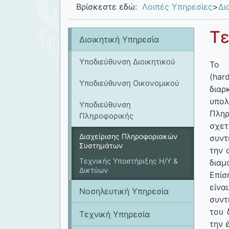
Βρίσκεστε εδώ:
Λοιπές Υπηρεσίες
>
Δι
Τε
Διοικητική Υπηρεσία
Υποδιεύθυνση Διοικητικού
Το 
(har
Υποδιεύθυνση Οικονομικού
δια
υπολ
Υποδιεύθυνση
Πληρ
Πληροφορικής
σχε
Διαχείρισης Πληροφοριακών
συντ
Συστημάτων
την 
Τεχνικής Υποστήριξης Η/Υ &
διαμ
Δικτύων
Επίσ
είνα
Νοσηλευτική Υπηρεσία
συντ
του 
Tεχνική Υπηρεσία
την 