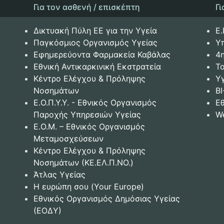
Για τον ασθενή / επισκέπτη
Γ
Δικτυακή Πύλη ΕΕ για την Υγεία
Ε.
Παγκόσμιος Οργανισμός Υγείας
Υ
Εφημερεύοντα Φαρμακεία Καβάλας
4
Εθνική Αντικαρκινική Εκστρατεία
Το
Κέντρο Ελέγχου & Πρόληψης
Υ
Νοσημάτων
BI
Ε.Ο.Π.Υ.Υ. - Εθνικός Οργανισμός
Ε
Παροχής Υπηρεσιών Υγείας
W
Ε.Ο.Μ. – Εθνικός Οργανισμός
Μεταμοσχεύσεων
Κέντρο Ελέγχου & Πρόληψης
Νοσημάτων (ΚΕ.ΕΛ.Π.ΝΟ.)
Άτλας Υγείας
Η ευρώπη σου (Your Europe)
Εθνικός Οργανισμός Δημόσιας Υγείας
(ΕΟΔΥ)