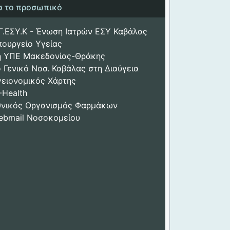
ια το προσωπικό
Γ.ΕΣΥ.Κ - Ένωση Ιατρών ΕΣΥ Καβάλας
πουργείο Υγείας
η ΥΠΕ Μακεδονίας-Θράκης
 Γενικό Νοσ. Καβάλας στη Διαύγεια
γειονομικός Χάρτης
-Health
θνικός Οργανισμός Φαρμάκων
ebmail Νοσοκομείου