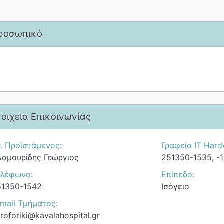
ροσωπικό
τοιχεία Επικοινωνίας
. Προϊστάμενος:
Γραφεία IT Hard
λαμουρίδης Γεώργιος
251350-1535, -
ηλέφωνο:
Επίπεδο:
51350-1542
Ισόγειο
mail Τμήματος:
iroforiki@kavalahospital.gr