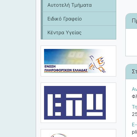
Αυτοτελή Τμήματα
Ειδικό Γραφείο
Π
Κέντρα Υγείας
Σ
Αν
Φ
Τ
2
E-
pl