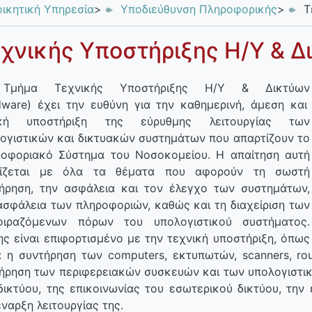
οικητική Υπηρεσία
>
Υποδιεύθυνση Πληροφορικής
>
Τ
χνικής Υποστήριξης Η/Υ & Δ
Τμήμα Τεχνικής Υποστήριξης Η/Υ & Δικτύων
dware)
έχει την ευθύνη για την καθημερινή, άμεση και
ρκή υποστήριξη της εύρυθμης λειτουργίας των
ογιστικών και δικτυακών συστημάτων που απαρτίζουν το
οφοριακό Σύστημα του Νοσοκομείου. Η απαίτηση αυτή
τίζεται με όλα τα θέματα που αφορούν τη σωστή
ήρηση, την ασφάλεια και τον έλεγχο των συστημάτων,
ασφάλεια των πληροφοριών, καθώς και τη διαχείριση των
οιραζόμενων πόρων του υπολογιστικού συστήματος.
ης είναι επιφορτισμένο με την τεχνική υποστήριξη, όπως
ι: η συντήρηση των computers, εκτυπωτών, scanners, rou
ήρηση των περιφερειακών συσκευών και των υπολογιστικ
δικτύου, της επικοινωνίας του εσωτερικού δικτύου, τη
έναρξη λειτουργίας της.