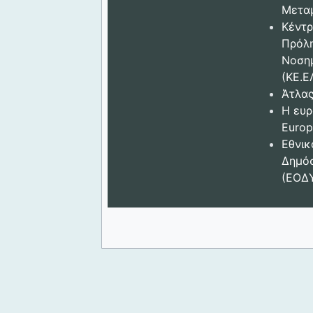
Μετα
Κέντρ
Πρόλ
Νοση
(ΚΕ.Ε
Άτλας
Η ευρ
Europ
Εθνικ
Δημόσ
(ΕΟΔ