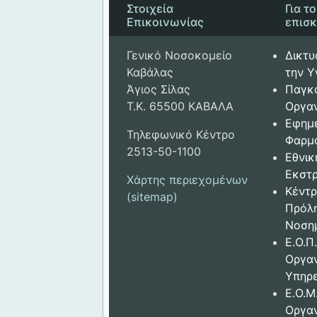
Στοιχεία
Για τ
Επικοινωνίας
επισ
Γενικό Νοσοκομείο
Δικτυ
Καβάλας
την Υ
Άγιος Σίλας
Παγκ
Τ.Κ. 65500 ΚΑΒΑΛΑ
Οργαν
Εφημ
Τηλεφωνικό Κέντρο
Φαρμ
2513-50-1100
Εθνικ
Εκστρ
Χάρτης περιεχομένων
Κέντρ
(sitemap)
Πρόλ
Νοση
Ε.Ο.Π.
Οργα
Υπηρε
Ε.Ο.Μ
Οργα