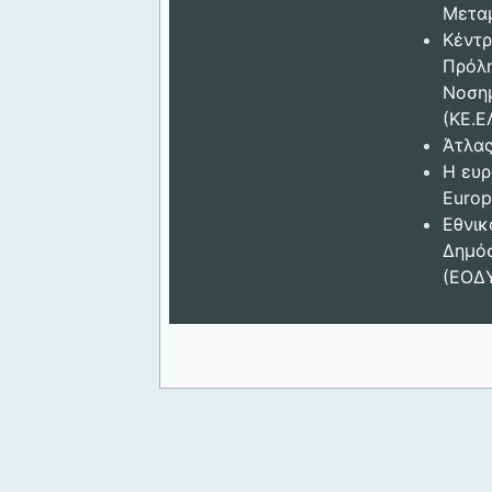
Μετα
Κέντρ
Πρόλ
Νοση
(ΚΕ.Ε
Άτλας
Η ευρ
Europ
Εθνικ
Δημόσ
(ΕΟΔ