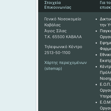
Στοιχεία
Για τ
Επικοινωνίας
επισ
Γενικό Νοσοκομείο
Δικτυ
Καβάλας
την Υ
Άγιος Σίλας
Παγκ
Τ.Κ. 65500 ΚΑΒΑΛΑ
Οργαν
Εφημ
Τηλεφωνικό Κέντρο
Φαρμ
2513-50-1100
Εθνικ
Εκστρ
Χάρτης περιεχομένων
Κέντρ
(sitemap)
Πρόλ
Νοση
Ε.Ο.Π.
Οργα
Υπηρε
Ε.Ο.Μ
Οργα