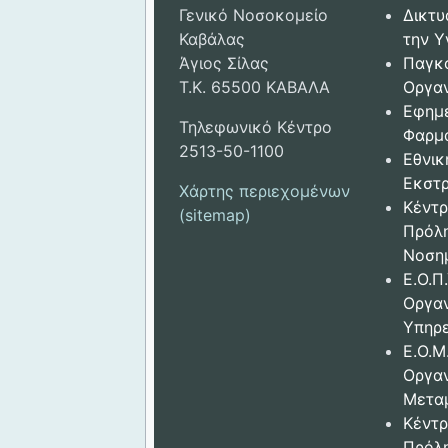
Γενικό Νοσοκομείο
Δικτυ
Καβάλας
την Υ
Άγιος Σίλας
Παγκ
Τ.Κ. 65500 ΚΑΒΑΛΑ
Οργαν
Εφημ
Τηλεφωνικό Κέντρο
Φαρμ
2513-50-1100
Εθνικ
Εκστρ
Χάρτης περιεχομένων
Κέντρ
(sitemap)
Πρόλ
Νοση
Ε.Ο.Π.
Οργα
Υπηρε
Ε.Ο.Μ
Οργα
Μετα
Κέντρ
Πρόλ