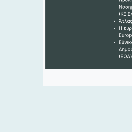
Νοση
(ΚΕ.Ε
Άτλας
Η ευρ
Europ
Εθνικ
Δημόσ
(ΕΟΔ