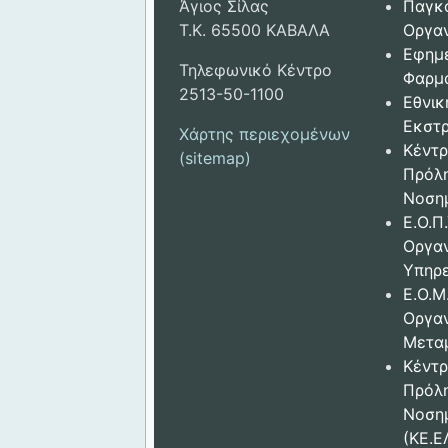
Άγιος Σίλας
Παγκ
Τ.Κ. 65500 ΚΑΒΑΛΑ
Οργαν
Εφημ
Τηλεφωνικό Κέντρο
Φαρμ
2513-50-1100
Εθνικ
Εκστρ
Χάρτης περιεχομένων
Κέντρ
(sitemap)
Πρόλ
Νοση
Ε.Ο.Π.
Οργα
Υπηρε
Ε.Ο.Μ
Οργα
Μετα
Κέντρ
Πρόλ
Νοση
(ΚΕ.Ε