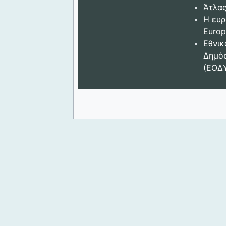
Άτλας
Η ευρ
Europ
Εθνικ
Δημόσ
(ΕΟΔ