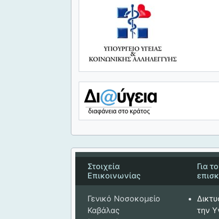
Στοιχεία
Για τ
Επικοινωνίας
επισ
Γενικό Νοσοκομείο
Δικτυ
Καβάλας
την Υ