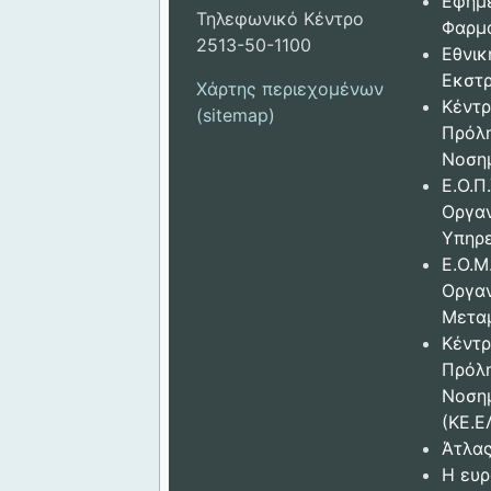
Εφημ
Τηλεφωνικό Κέντρο
Φαρμ
2513-50-1100
Εθνικ
Εκστρ
Χάρτης περιεχομένων
Κέντρ
(sitemap)
Πρόλ
Νοση
Ε.Ο.Π.
Οργα
Υπηρε
Ε.Ο.Μ
Οργα
Μετα
Κέντρ
Πρόλ
Νοση
(ΚΕ.Ε
Άτλας
Η ευρ