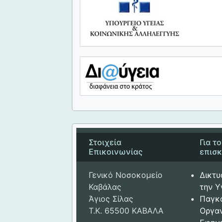
Στοιχεία
Για τ
Επικοινωνίας
επισ
Γενικό Νοσοκομείο
Δικτυ
Καβάλας
την Υ
Άγιος Σίλας
Παγκ
Τ.Κ. 65500 ΚΑΒΑΛΑ
Οργαν