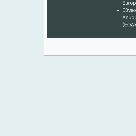
Europ
Εθνικ
Δημόσ
(ΕΟΔ