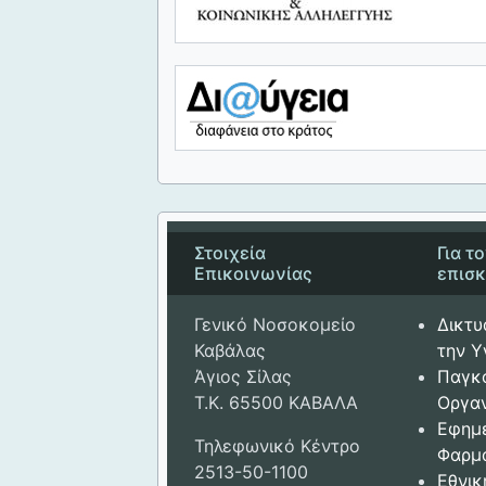
Στοιχεία
Για τ
Επικοινωνίας
επισ
Γενικό Νοσοκομείο
Δικτυ
Καβάλας
την Υ
Άγιος Σίλας
Παγκ
Τ.Κ. 65500 ΚΑΒΑΛΑ
Οργαν
Εφημ
Τηλεφωνικό Κέντρο
Φαρμ
2513-50-1100
Εθνικ