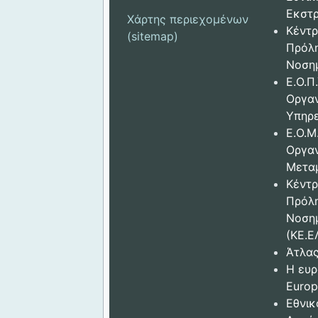
Εκστρ
Χάρτης περιεχομένων
Κέντρ
(sitemap)
Πρόλ
Νοση
Ε.Ο.Π.
Οργα
Υπηρε
Ε.Ο.Μ
Οργα
Μετα
Κέντρ
Πρόλ
Νοση
(ΚΕ.Ε
Άτλας
Η ευρ
Europ
Εθνικ