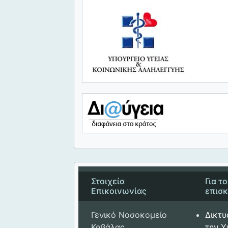
Στοιχεία
Για τ
Επικοινωνίας
επισ
Γενικό Νοσοκομείο
Δικτυ
Καβάλας
την Υ