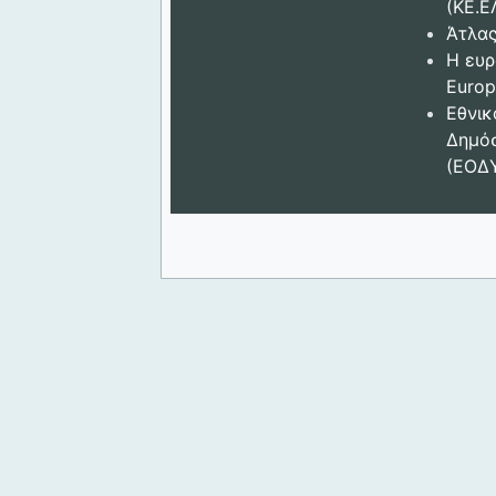
(ΚΕ.Ε
Άτλας
Η ευρ
Europ
Εθνικ
Δημόσ
(ΕΟΔ