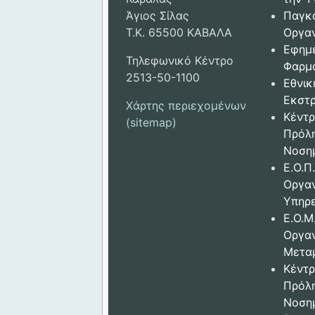
Άγιος Σίλας
Παγκ
Τ.Κ. 65500 ΚΑΒΑΛΑ
Οργαν
Εφημ
Τηλεφωνικό Κέντρο
Φαρμ
2513-50-1100
Εθνικ
Εκστρ
Χάρτης περιεχομένων
Κέντρ
(sitemap)
Πρόλ
Νοση
Ε.Ο.Π.
Οργα
Υπηρε
Ε.Ο.Μ
Οργα
Μετα
Κέντρ
Πρόλ
Νοση