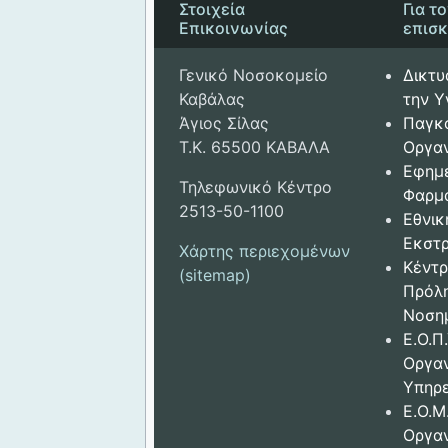
Στοιχεία
Για τ
Επικοινωνίας
επισ
Γενικό Νοσοκομείο
Δικτυ
Καβάλας
την Υ
Άγιος Σίλας
Παγκ
Τ.Κ. 65500 ΚΑΒΑΛΑ
Οργαν
Εφημ
Τηλεφωνικό Κέντρο
Φαρμ
2513-50-1100
Εθνικ
Εκστρ
Χάρτης περιεχομένων
Κέντρ
(sitemap)
Πρόλ
Νοση
Ε.Ο.Π.
Οργα
Υπηρε
Ε.Ο.Μ
Οργα