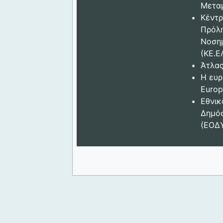
Μετα
Κέντρ
Πρόλ
Νοση
(ΚΕ.Ε
Άτλας
Η ευρ
Europ
Εθνικ
Δημόσ
(ΕΟΔ