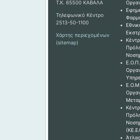
Τ.Κ. 65500 ΚΑΒΑΛΑ
Οργαν
Εφημ
Τηλεφωνικό Κέντρο
Φαρμ
2513-50-1100
Εθνικ
Εκστρ
Χάρτης περιεχομένων
Κέντρ
(sitemap)
Πρόλ
Νοση
Ε.Ο.Π.
Οργα
Υπηρε
Ε.Ο.Μ
Οργα
Μετα
Κέντρ
Πρόλ
Νοση
(ΚΕ.Ε
Άτλας