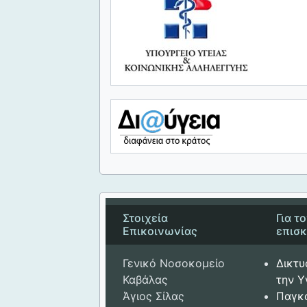
Στοιχεία
Για τ
Επικοινωνίας
επισ
Γενικό Νοσοκομείο
Δικτυ
Καβάλας
την Υ
Άγιος Σίλας
Παγκ