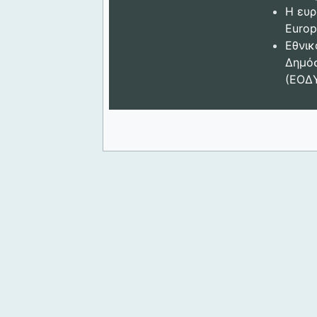
Η ευρ
Europ
Εθνικ
Δημόσ
(ΕΟΔ