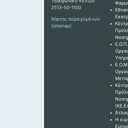
Τηλεφωνικό Κέντρο
Φαρμ
2513-50-1100
Εθνικ
Εκστρ
Χάρτης περιεχομένων
Κέντρ
(sitemap)
Πρόλ
Νοση
Ε.Ο.Π.
Οργα
Υπηρε
Ε.Ο.Μ
Οργα
Μετα
Κέντρ
Πρόλ
Νοση
(ΚΕ.Ε
Άτλας
Η ευρ
Europ