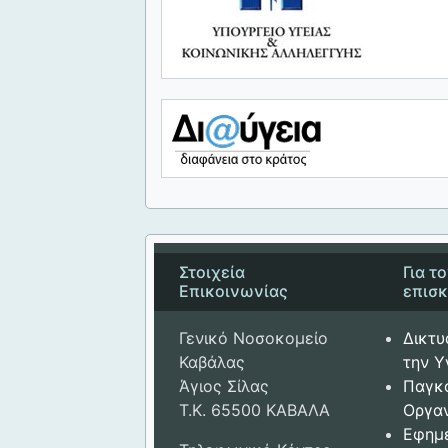
Στοιχεία
Για τ
Επικοινωνίας
επισ
Γενικό Νοσοκομείο
Δικτυ
Καβάλας
την Υ
Άγιος Σίλας
Παγκ
Τ.Κ. 65500 ΚΑΒΑΛΑ
Οργαν
Εφημ