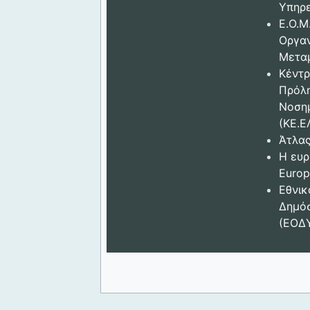
Υπηρε
Ε.Ο.Μ
Οργα
Μετα
Κέντρ
Πρόλ
Νοση
(ΚΕ.Ε
Άτλας
Η ευρ
Europ
Εθνικ
Δημόσ
(ΕΟΔ