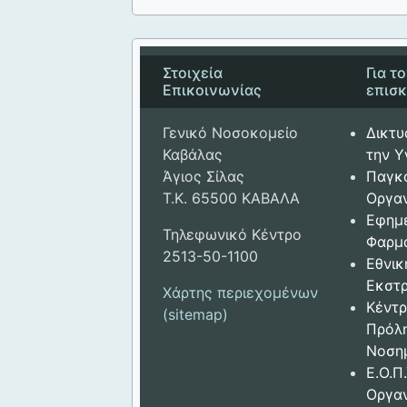
Στοιχεία
Για τ
Επικοινωνίας
επισ
Γενικό Νοσοκομείο
Δικτυ
Καβάλας
την Υ
Άγιος Σίλας
Παγκ
Τ.Κ. 65500 ΚΑΒΑΛΑ
Οργαν
Εφημ
Τηλεφωνικό Κέντρο
Φαρμ
2513-50-1100
Εθνικ
Εκστρ
Χάρτης περιεχομένων
Κέντρ
(sitemap)
Πρόλ
Νοση
Ε.Ο.Π.
Οργα