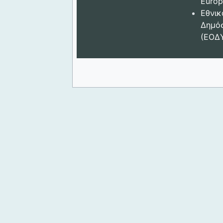
Europ
Εθνικ
Δημόσ
(ΕΟΔ