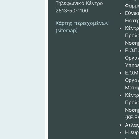
Τηλεφωνικό Κέντρο
Φαρμ
2513-50-1100
Εθνικ
Εκστρ
Χάρτης περιεχομένων
Κέντρ
(sitemap)
Πρόλ
Νοση
Ε.Ο.Π.
Οργα
Υπηρε
Ε.Ο.Μ
Οργα
Μετα
Κέντρ
Πρόλ
Νοση
(ΚΕ.Ε
Άτλας
Η ευρ