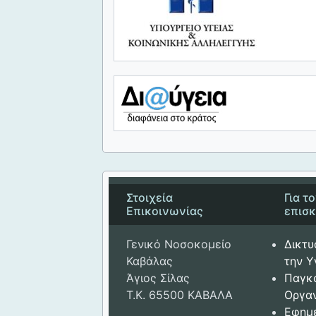
Στοιχεία
Για τ
Επικοινωνίας
επισ
Γενικό Νοσοκομείο
Δικτυ
Καβάλας
την Υ
Άγιος Σίλας
Παγκ
Τ.Κ. 65500 ΚΑΒΑΛΑ
Οργαν
Εφημ