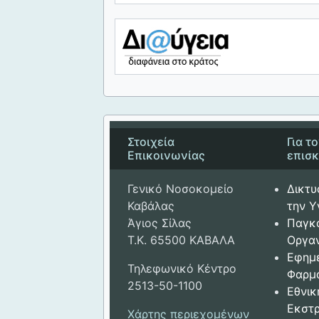
Στοιχεία
Για τ
Επικοινωνίας
επισ
Γενικό Νοσοκομείο
Δικτυ
Καβάλας
την Υ
Άγιος Σίλας
Παγκ
Τ.Κ. 65500 ΚΑΒΑΛΑ
Οργαν
Εφημ
Τηλεφωνικό Κέντρο
Φαρμ
2513-50-1100
Εθνικ
Εκστρ
Χάρτης περιεχομένων