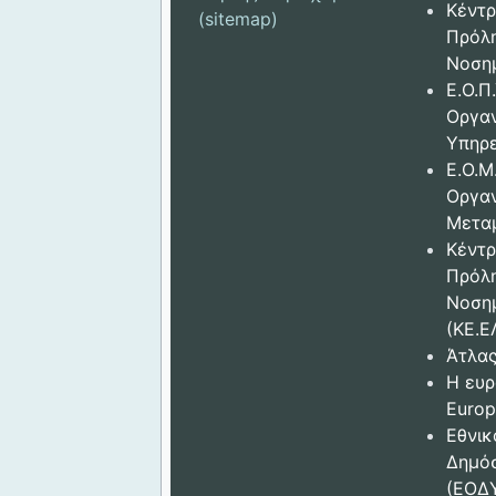
Κέντρ
(sitemap)
Πρόλ
Νοση
Ε.Ο.Π.
Οργα
Υπηρε
Ε.Ο.Μ
Οργα
Μετα
Κέντρ
Πρόλ
Νοση
(ΚΕ.Ε
Άτλας
Η ευρ
Europ
Εθνικ
Δημόσ
(ΕΟΔ