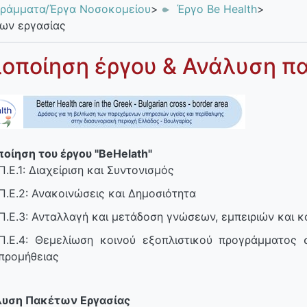
ράμματα/Έργα Νοσοκομείου
>
Έργο Be Health
>
ων εργασίας
οποίηση έργου & Ανάλυση π
οίηση του έργου "BeHelath"
Π.Ε.1: Διαχείριση και Συντονισμός
Π.Ε.2: Ανακοινώσεις και Δημοσιότητα
Π.Ε.3: Ανταλλαγή και μετάδοση γνώσεων, εμπειριών και 
Π.Ε.4: Θεμελίωση κοινού εξοπλιστικού προγράμματος 
προμήθειας
υση Πακέτων Εργασίας