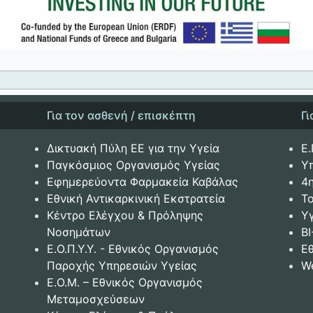
Για τον ασθενή / επισκέπτη
Γ
Δικτυακή Πύλη ΕΕ για την Υγεία
Ε.
Παγκόσμιος Οργανισμός Υγείας
Υ
Εφημερεύοντα Φαρμακεία Καβάλας
4
Εθνική Αντικαρκινική Εκστρατεία
Το
Κέντρο Ελέγχου & Πρόληψης
Υ
Νοσημάτων
BI
Ε.Ο.Π.Υ.Υ. - Εθνικός Οργανισμός
Ε
Παροχής Υπηρεσιών Υγείας
W
Ε.Ο.Μ. – Εθνικός Οργανισμός
Μεταμοσχεύσεων